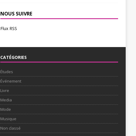
NOUS SUIVRE
Flux RSS
CATÉGORIES
Études
Événement
Livre
Media
Mode
Musique
Non classé