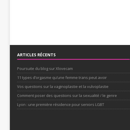
ARTICLES RÉCENTS
Poursuite du blog sur Xlovecam
11 types d’orgasme qu’une femme trans peut avoir
Vos questions sur la vaginoplastie et la vulvoplastie
Comment poser des questions sur la sexualité / le genre
Lyon : une première résidence pour seniors LGBT