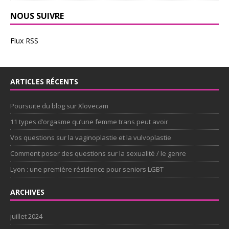
NOUS SUIVRE
Flux RSS
ARTICLES RÉCENTS
Poursuite du blog sur Xlovecam
11 types d’orgasme qu’une femme trans peut avoir
Vos questions sur la vaginoplastie et la vulvoplastie
Comment poser des questions sur la sexualité / le genre
Lyon : une première résidence pour seniors LGBT
ARCHIVES
juillet 2024