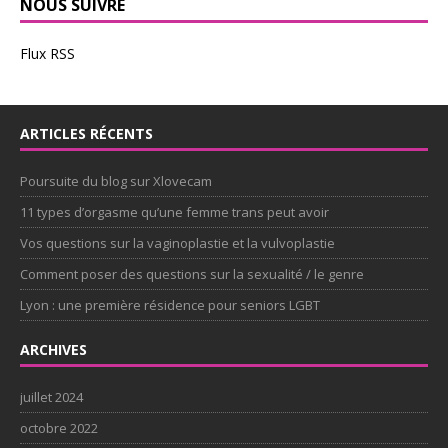
NOUS SUIVRE
Flux RSS
ARTICLES RÉCENTS
Poursuite du blog sur Xlovecam
11 types d’orgasme qu’une femme trans peut avoir
Vos questions sur la vaginoplastie et la vulvoplastie
Comment poser des questions sur la sexualité / le genre
Lyon : une première résidence pour seniors LGBT
ARCHIVES
juillet 2024
octobre 2022