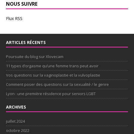
NOUS SUIVRE
Flux RSS
ARTICLES RÉCENTS
Poursuite du blog sur Xlovecam
11 types d’orgasme qu’une femme trans peut avoir
Vos questions sur la vaginoplastie et la vulvoplastie
Comment poser des questions sur la sexualité / le genre
Lyon : une première résidence pour seniors LGBT
ARCHIVES
juillet 2024
octobre 2022