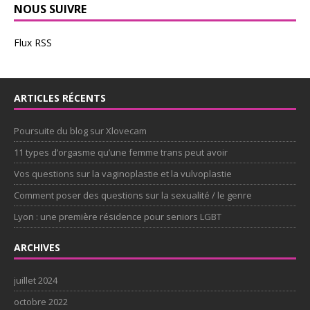
NOUS SUIVRE
Flux RSS
ARTICLES RÉCENTS
Poursuite du blog sur Xlovecam
11 types d’orgasme qu’une femme trans peut avoir
Vos questions sur la vaginoplastie et la vulvoplastie
Comment poser des questions sur la sexualité / le genre
Lyon : une première résidence pour seniors LGBT
ARCHIVES
juillet 2024
octobre 2022