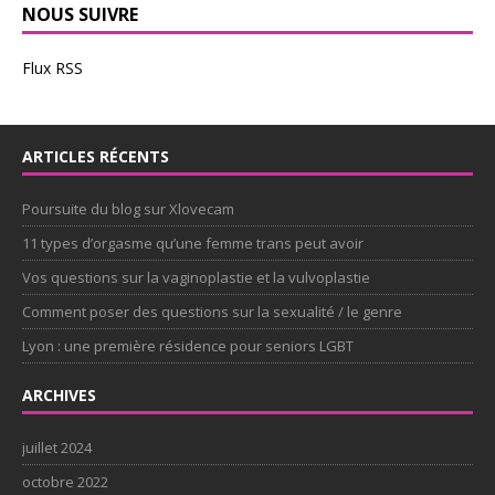
NOUS SUIVRE
Flux RSS
ARTICLES RÉCENTS
Poursuite du blog sur Xlovecam
11 types d’orgasme qu’une femme trans peut avoir
Vos questions sur la vaginoplastie et la vulvoplastie
Comment poser des questions sur la sexualité / le genre
Lyon : une première résidence pour seniors LGBT
ARCHIVES
juillet 2024
octobre 2022