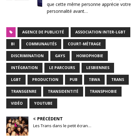
que cette même personne apprécie votre
personnalité avant…
AGENCE DE PUBLICITÉ
ASSOCIATION INTER-LGBT
BI
COMMUNAUTÉS
COURT-MÉTRAGE
DISCRIMINATION
GAYS
HOMOPHOBIE
INTÉGRATION
LE PARCOURS
LESBIENNES
LGBT
PRODUCTION
PUB
TBWA
TRANS
TRANSGENRE
TRANSIDENTITÉ
TRANSPHOBIE
VIDÉO
YOUTUBE
PRÉCÉDENT
Les Trans dans le petit écran…