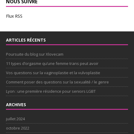
NOUS SUIVRE
Flux RSS
ARTICLES RÉCENTS
Poursuite du blog sur Xlovecam
11 types d’orgasme qu’une femme trans peut avoir
Vos questions sur la vaginoplastie et la vulvoplastie
Comment poser des questions sur la sexualité / le genre
Lyon : une première résidence pour seniors LGBT
ARCHIVES
juillet 2024
octobre 2022