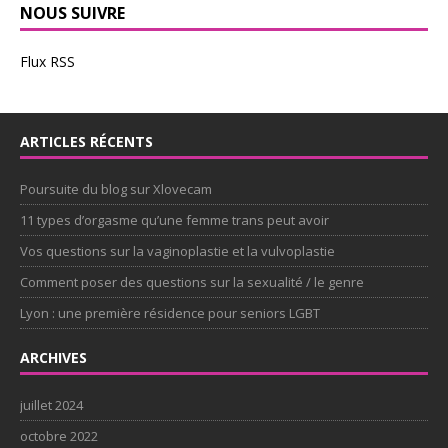
NOUS SUIVRE
Flux RSS
ARTICLES RÉCENTS
Poursuite du blog sur Xlovecam
11 types d’orgasme qu’une femme trans peut avoir
Vos questions sur la vaginoplastie et la vulvoplastie
Comment poser des questions sur la sexualité / le genre
Lyon : une première résidence pour seniors LGBT
ARCHIVES
juillet 2024
octobre 2022