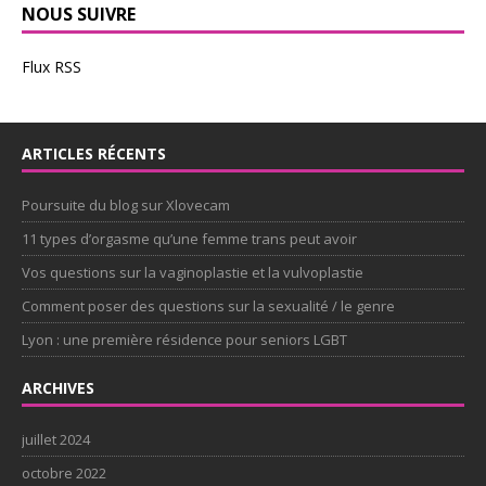
NOUS SUIVRE
Flux RSS
ARTICLES RÉCENTS
Poursuite du blog sur Xlovecam
11 types d’orgasme qu’une femme trans peut avoir
Vos questions sur la vaginoplastie et la vulvoplastie
Comment poser des questions sur la sexualité / le genre
Lyon : une première résidence pour seniors LGBT
ARCHIVES
juillet 2024
octobre 2022