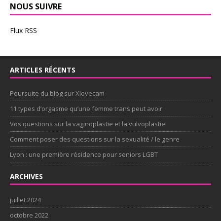
NOUS SUIVRE
Flux RSS
ARTICLES RÉCENTS
Poursuite du blog sur Xlovecam
11 types d’orgasme qu’une femme trans peut avoir
Vos questions sur la vaginoplastie et la vulvoplastie
Comment poser des questions sur la sexualité / le genre
Lyon : une première résidence pour seniors LGBT
ARCHIVES
juillet 2024
octobre 2022