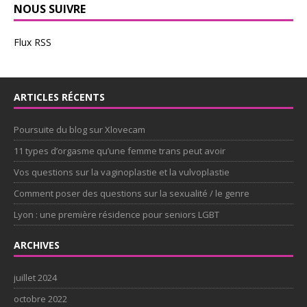
NOUS SUIVRE
Flux RSS
ARTICLES RÉCENTS
Poursuite du blog sur Xlovecam
11 types d’orgasme qu’une femme trans peut avoir
Vos questions sur la vaginoplastie et la vulvoplastie
Comment poser des questions sur la sexualité / le genre
Lyon : une première résidence pour seniors LGBT
ARCHIVES
juillet 2024
octobre 2022