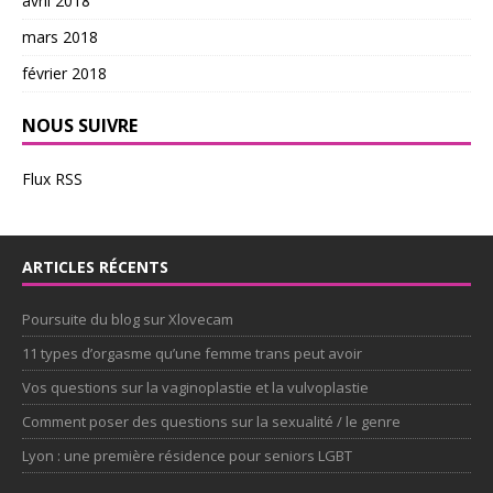
avril 2018
mars 2018
février 2018
NOUS SUIVRE
Flux RSS
ARTICLES RÉCENTS
Poursuite du blog sur Xlovecam
11 types d’orgasme qu’une femme trans peut avoir
Vos questions sur la vaginoplastie et la vulvoplastie
Comment poser des questions sur la sexualité / le genre
Lyon : une première résidence pour seniors LGBT