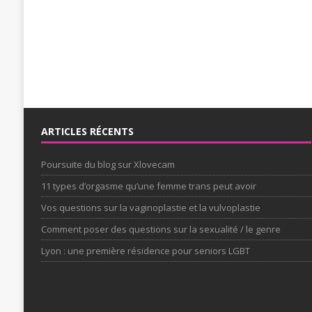
ARTICLES RÉCENTS
Poursuite du blog sur Xlovecam
11 types d’orgasme qu’une femme trans peut avoir
Vos questions sur la vaginoplastie et la vulvoplastie
Comment poser des questions sur la sexualité / le genre
Lyon : une première résidence pour seniors LGBT