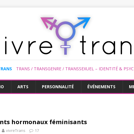
TRANS
TRANS / TRANSGENRE / TRANSSEXUEL – IDENTITÉ & PSY
HO
ARTS
PERSONNALITÉ
ÉVÉNEMENTS
M
ents hormonaux féminisants
vivreTrans
17