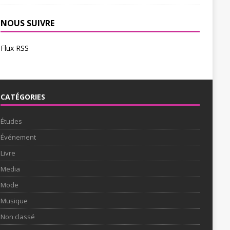
NOUS SUIVRE
Flux RSS
CATÉGORIES
Études
Événement
Livre
Media
Mode
Musique
Non classé