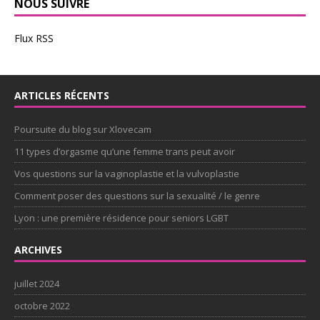
NOUS SUIVRE
Flux RSS
ARTICLES RÉCENTS
Poursuite du blog sur Xlovecam
11 types d’orgasme qu’une femme trans peut avoir
Vos questions sur la vaginoplastie et la vulvoplastie
Comment poser des questions sur la sexualité / le genre
Lyon : une première résidence pour seniors LGBT
ARCHIVES
juillet 2024
octobre 2022