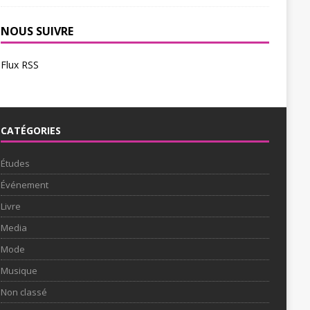
NOUS SUIVRE
Flux RSS
CATÉGORIES
Études
Événement
Livre
Media
Mode
Musique
Non classé