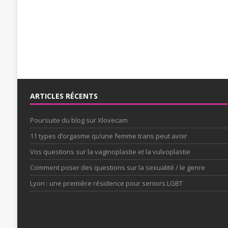
ARTICLES RÉCENTS
Poursuite du blog sur Xlovecam
11 types d’orgasme qu’une femme trans peut avoir
Vos questions sur la vaginoplastie et la vulvoplastie
Comment poser des questions sur la sexualité / le genre
Lyon : une première résidence pour seniors LGBT