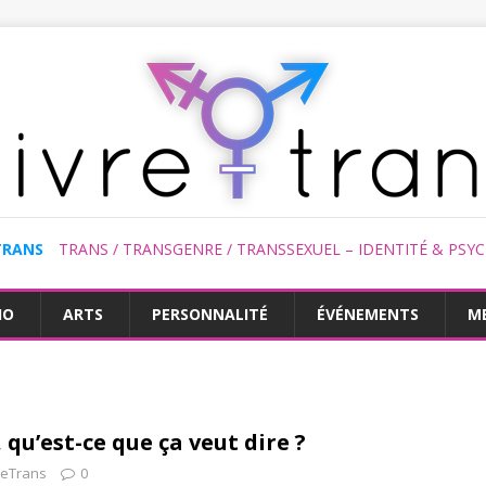
TRANS
TRANS / TRANSGENRE / TRANSSEXUEL – IDENTITÉ & PSY
HO
ARTS
PERSONNALITÉ
ÉVÉNEMENTS
M
 qu’est-ce que ça veut dire ?
reTrans
0