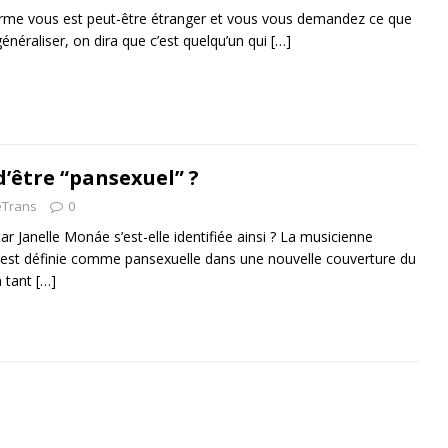
erme vous est peut-être étranger et vous vous demandez ce que
généraliser, on dira que c’est quelqu’un qui
[…]
d’être “pansexuel” ?
eTrans
0
ar Janelle Monáe s’est-elle identifiée ainsi ? La musicienne
’est définie comme pansexuelle dans une nouvelle couverture du
n tant
[…]