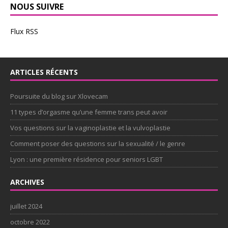
NOUS SUIVRE
Flux RSS
ARTICLES RÉCENTS
Poursuite du blog sur Xlovecam
11 types d’orgasme qu’une femme trans peut avoir
Vos questions sur la vaginoplastie et la vulvoplastie
Comment poser des questions sur la sexualité / le genre
Lyon : une première résidence pour seniors LGBT
ARCHIVES
juillet 2024
octobre 2022