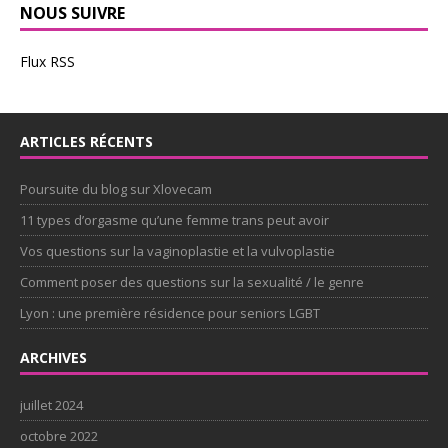
NOUS SUIVRE
Flux RSS
ARTICLES RÉCENTS
Poursuite du blog sur Xlovecam
11 types d’orgasme qu’une femme trans peut avoir
Vos questions sur la vaginoplastie et la vulvoplastie
Comment poser des questions sur la sexualité / le genre
Lyon : une première résidence pour seniors LGBT
ARCHIVES
juillet 2024
octobre 2022