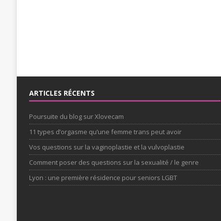
ARTICLES RÉCENTS
Poursuite du blog sur Xlovecam
11 types d’orgasme qu’une femme trans peut avoir
Vos questions sur la vaginoplastie et la vulvoplastie
Comment poser des questions sur la sexualité / le genre
Lyon : une première résidence pour seniors LGBT