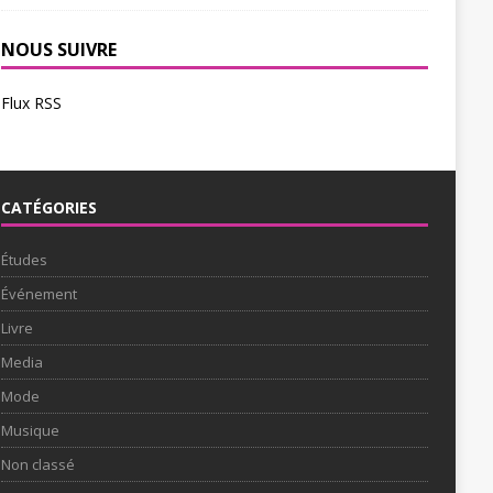
NOUS SUIVRE
Flux RSS
CATÉGORIES
Études
Événement
Livre
Media
Mode
Musique
Non classé