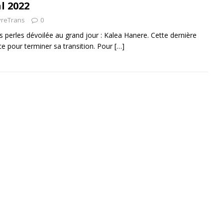
l 2022
vreTrans
0
s perles dévoilée au grand jour : Kalea Hanere. Cette dernière
ce pour terminer sa transition. Pour
[…]