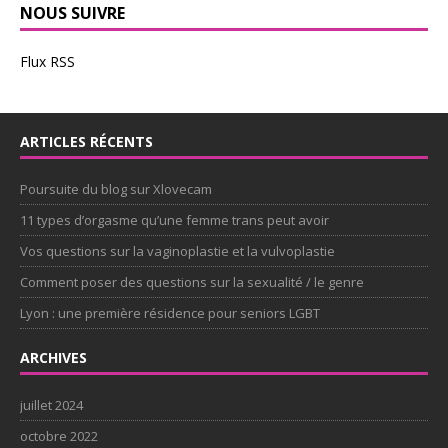
NOUS SUIVRE
Flux RSS
ARTICLES RÉCENTS
Poursuite du blog sur Xlovecam
11 types d’orgasme qu’une femme trans peut avoir
Vos questions sur la vaginoplastie et la vulvoplastie
Comment poser des questions sur la sexualité / le genre
Lyon : une première résidence pour seniors LGBT
ARCHIVES
juillet 2024
octobre 2022