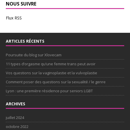
NOUS SUIVRE
Flux RSS
ARTICLES RÉCENTS
Poursuite du blog sur Xlovecam
11 types d’orgasme qu’une femme trans peut avoir
Vos questions sur la vaginoplastie et la vulvoplastie
Comment poser des questions sur la sexualité / le genre
Lyon : une première résidence pour seniors LGBT
ARCHIVES
juillet 2024
octobre 2022