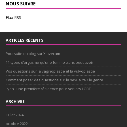
NOUS SUIVRE
Flux RSS
ARTICLES RÉCENTS
Poursuite du blog sur Xlovecam
11 types d’orgasme qu’une femme trans peut avoir
Vos questions sur la vaginoplastie et la vulvoplastie
Comment poser des questions sur la sexualité / le genre
Lyon : une première résidence pour seniors LGBT
ARCHIVES
juillet 2024
octobre 2022