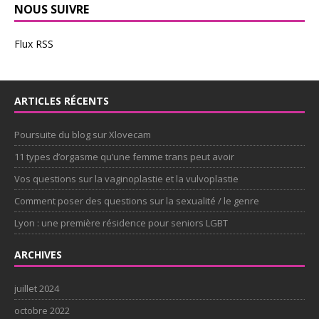
NOUS SUIVRE
Flux RSS
ARTICLES RÉCENTS
Poursuite du blog sur Xlovecam
11 types d’orgasme qu’une femme trans peut avoir
Vos questions sur la vaginoplastie et la vulvoplastie
Comment poser des questions sur la sexualité / le genre
Lyon : une première résidence pour seniors LGBT
ARCHIVES
juillet 2024
octobre 2022