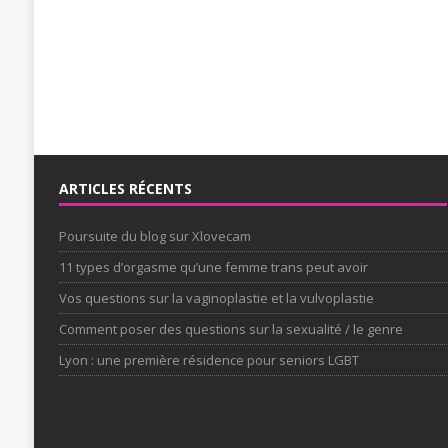
ARTICLES RÉCENTS
Poursuite du blog sur Xlovecam
11 types d’orgasme qu’une femme trans peut avoir
Vos questions sur la vaginoplastie et la vulvoplastie
Comment poser des questions sur la sexualité / le genre
Lyon : une première résidence pour seniors LGBT