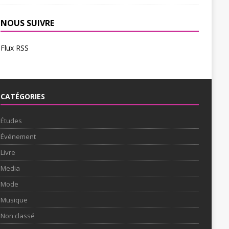
NOUS SUIVRE
Flux RSS
CATÉGORIES
Études
Événement
Livre
Media
Mode
Musique
Non classé