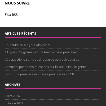
NOUS SUIVRE
Flux RSS
ARTICLES RÉCENTS
Poursuite du blog sur Xlovecam
11 types d’orgasme qu’une femme trans peut avoir
Vos questions sur la vaginoplastie et la vulvoplastie
Comment poser des questions sur la sexualité / le genre
Lyon : une première résidence pour seniors LGBT
ARCHIVES
juillet 2024
octobre 2022