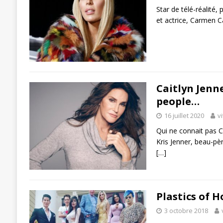
Star de télé-réalit
et actrice, Carmen Ca
Caitlyn Jenn
people…
16 juillet 2020
v
Qui ne connait pas 
Kris Jenner, beau-pè
[…]
Plastics of H
3 octobre 2018