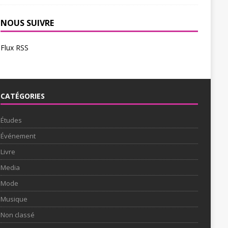
NOUS SUIVRE
Flux RSS
CATÉGORIES
Études
Événement
Livre
Media
Mode
Musique
Non classé