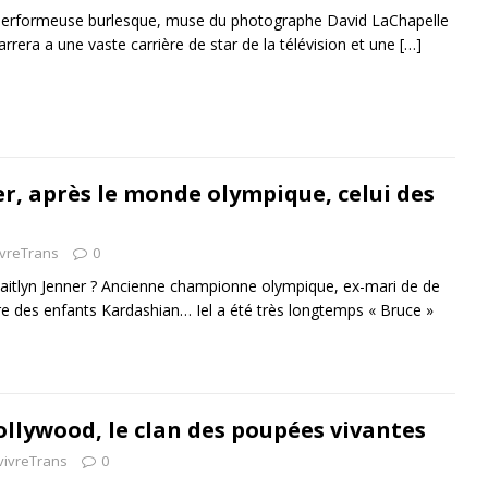
é, performeuse burlesque, muse du photographe David LaChapelle
rrera a une vaste carrière de star de la télévision et une
[…]
er, après le monde olympique, celui des
ivreTrans
0
Caitlyn Jenner ? Ancienne championne olympique, ex-mari de de
re des enfants Kardashian… Iel a été très longtemps « Bruce »
ollywood, le clan des poupées vivantes
vivreTrans
0