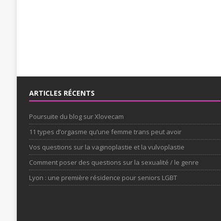
ARTICLES RÉCENTS
Poursuite du blog sur Xlovecam
11 types d’orgasme qu’une femme trans peut avoir
Vos questions sur la vaginoplastie et la vulvoplastie
Comment poser des questions sur la sexualité / le genre
Lyon : une première résidence pour seniors LGBT