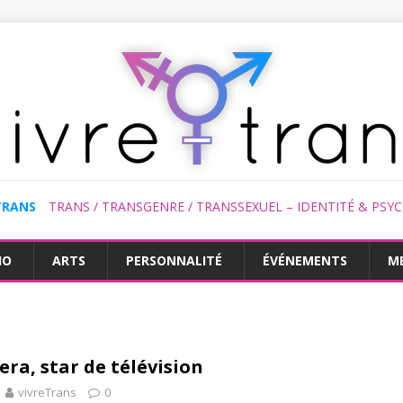
TRANS
TRANS / TRANSGENRE / TRANSSEXUEL – IDENTITÉ & PSY
HO
ARTS
PERSONNALITÉ
ÉVÉNEMENTS
M
ra, star de télévision
vivreTrans
0