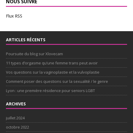
NOUS SUIVRE
Flux RSS
ARTICLES RÉCENTS
Poursuite du blog sur Xlovecam
11 types d’orgasme qu’une femme trans peut avoir
Vos questions sur la vaginoplastie et la vulvoplastie
Comment poser des questions sur la sexualité / le genre
Lyon : une première résidence pour seniors LGBT
ARCHIVES
juillet 2024
octobre 2022