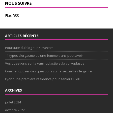
NOUS SUIVRE
Flux RSS
ARTICLES RÉCENTS
Poursuite du blog sur Xlovecam
11 types d’orgasme qu’une femme trans peut avoir
Vos questions sur la vaginoplastie et la vulvoplastie
Comment poser des questions sur la sexualité / le genre
Lyon : une première résidence pour seniors LGBT
ARCHIVES
juillet 2024
octobre 2022