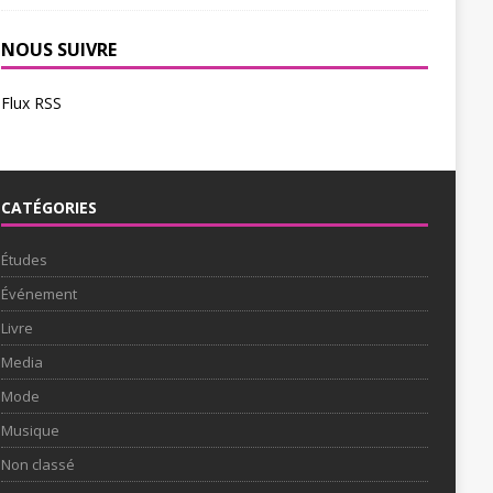
NOUS SUIVRE
Flux RSS
CATÉGORIES
Études
Événement
Livre
Media
Mode
Musique
Non classé