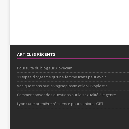
ARTICLES RÉCENTS
Poursuite du blog sur Xlovecam
11 types d’orgasme qu’une femme trans peut avoir
Vos questions sur la vaginoplastie et la vulvoplastie
Comment poser des questions sur la sexualité / le genre
Lyon : une première résidence pour seniors LGBT