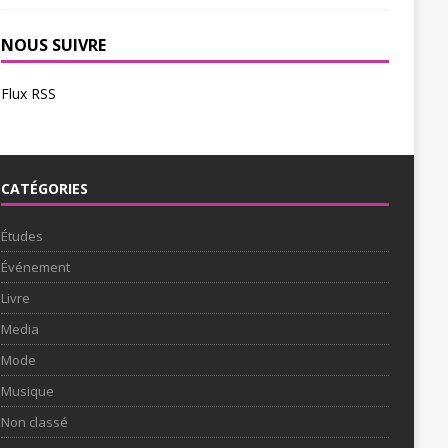
NOUS SUIVRE
Flux RSS
CATÉGORIES
Études
Événement
Livre
Media
Mode
Musique
Non classé