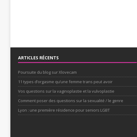
ARTICLES RÉCENTS
Poursuite du blog sur Xlovecam
11 types d’orgasme qu’une femme trans peut avoir
Vos questions sur la vaginoplastie et la vulvoplastie
Comment poser des questions sur la sexualité / le genre
Lyon : une première résidence pour seniors LGBT