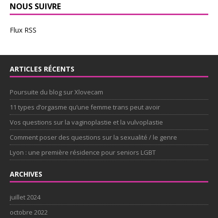
NOUS SUIVRE
Flux RSS
ARTICLES RÉCENTS
Poursuite du blog sur Xlovecam
11 types d’orgasme qu’une femme trans peut avoir
Vos questions sur la vaginoplastie et la vulvoplastie
Comment poser des questions sur la sexualité / le genre
Lyon : une première résidence pour seniors LGBT
ARCHIVES
juillet 2024
octobre 2022