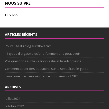
NOUS SUIVRE
Flux RSS
ARTICLES RÉCENTS
Poursuite du blog sur Xlovecam
11 types d’orgasme qu’une femme trans peut avoir
Vos questions sur la vaginoplastie et la vulvoplastie
Comment poser des questions sur la sexualité / le genre
Lyon : une première résidence pour seniors LGBT
ARCHIVES
juillet 2024
octobre 2022