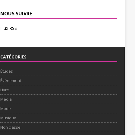
NOUS SUIVRE
Flux RSS
CATÉGORIES
Études
Événement
Livre
Media
Mode
Musique
Non classé