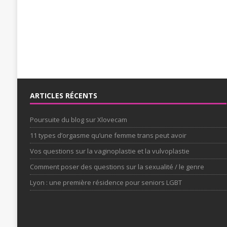
ARTICLES RÉCENTS
Poursuite du blog sur Xlovecam
11 types d’orgasme qu’une femme trans peut avoir
Vos questions sur la vaginoplastie et la vulvoplastie
Comment poser des questions sur la sexualité / le genre
Lyon : une première résidence pour seniors LGBT