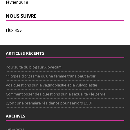
février 2018
NOUS SUIVRE
Flux RSS
ARTICLES RÉCENTS
Poursuite du blog sur Xlovecam
11 types d’orgasme qu’une femme trans peut avoir
Vos questions sur la vaginoplastie et la vulvoplastie
Comment poser des questions sur la sexualité / le genre
Lyon : une première résidence pour seniors LGBT
ARCHIVES
juillet 2024