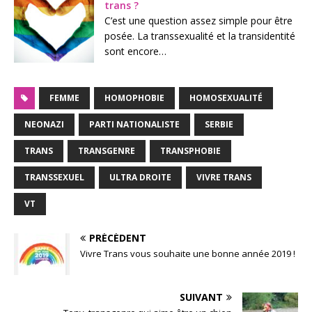
trans ?
C’est une question assez simple pour être
posée. La transsexualité et la transidentité
sont encore…
FEMME
HOMOPHOBIE
HOMOSEXUALITÉ
NEONAZI
PARTI NATIONALISTE
SERBIE
TRANS
TRANSGENRE
TRANSPHOBIE
TRANSSEXUEL
ULTRA DROITE
VIVRE TRANS
VT
PRÉCÉDENT
Vivre Trans vous souhaite une bonne année 2019 !
SUIVANT