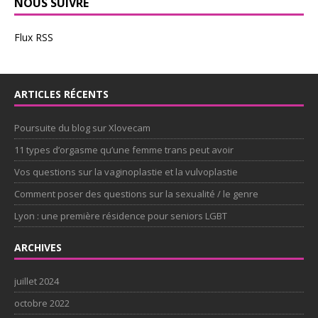
NOUS SUIVRE
Flux RSS
ARTICLES RÉCENTS
Poursuite du blog sur Xlovecam
11 types d’orgasme qu’une femme trans peut avoir
Vos questions sur la vaginoplastie et la vulvoplastie
Comment poser des questions sur la sexualité / le genre
Lyon : une première résidence pour seniors LGBT
ARCHIVES
juillet 2024
octobre 2022