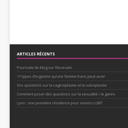
ARTICLES RÉCENTS
Poursuite du blog sur Xlovecam
11 types d’orgasme qu’une femme trans peut avoir
Vos questions sur la vaginoplastie et la vulvoplastie
Comment poser des questions sur la sexualité / le genre
Lyon : une première résidence pour seniors LGBT