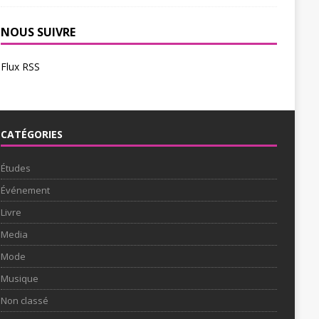
NOUS SUIVRE
Flux RSS
CATÉGORIES
Études
Événement
Livre
Media
Mode
Musique
Non classé