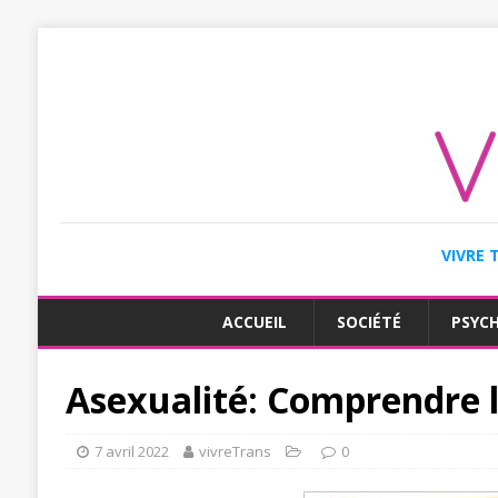
VIVRE 
ACCUEIL
SOCIÉTÉ
PSYC
Asexualité: Comprendre l’
7 avril 2022
vivreTrans
0