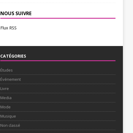
NOUS SUIVRE
Flux RSS
CATÉGORIES
Études
Événement
Livre
Media
Mode
Musique
Non classé