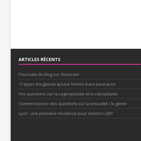
ARTICLES RÉCENTS
Poursuite du blog sur Xlovecam
11 types d’orgasme qu’une femme trans peut avoir
Vos questions sur la vaginoplastie et la vulvoplastie
Comment poser des questions sur la sexualité / le genre
Lyon : une première résidence pour seniors LGBT