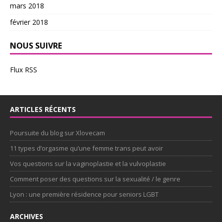
mars 2018
février 2018
NOUS SUIVRE
Flux RSS
ARTICLES RÉCENTS
Poursuite du blog sur Xlovecam
11 types d’orgasme qu’une femme trans peut avoir
Vos questions sur la vaginoplastie et la vulvoplastie
Comment poser des questions sur la sexualité / le genre
Lyon : une première résidence pour seniors LGBT
ARCHIVES