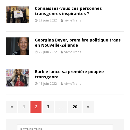
Connaissez-vous ces personnes
transgenres inspirantes ?
29 juin 2022
vivreTrans
Georgina Beyer, première politique trans
en Nouvelle-Zélande
22 juin 2022
vivreTrans
Barbie lance sa première poupée
transgenre
15 juin 2022
vivreTrans
«
1
2
3
…
20
»