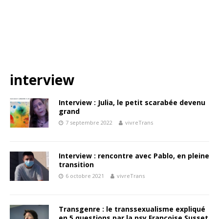
interview
Interview : Julia, le petit scarabée devenu
grand
7 septembre 2022
vivreTrans
Interview : rencontre avec Pablo, en pleine
transition
6 octobre 2021
vivreTrans
Transgenre : le transsexualisme expliqué
en 5 questions par la psy Françoise Susset