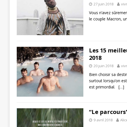
27 juin 2018
viv
Vous n’avez sûrement
le couple Macron, un
Les 15 meille
2018
20 juin 2018
viv
Bien choisir sa desti
surtout lorsqu’on est
est primordial.
[…]
“Le parcours”
9 avril 2018
Alic