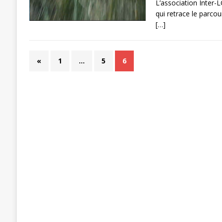
L’association Inter-
qui retrace le parc
[…]
«
1
…
5
6