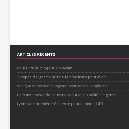
ARTICLES RÉCENTS
Poursuite du blog sur Xlovecam
11 types d’orgasme qu’une femme trans peut avoir
Vos questions sur la vaginoplastie et la vulvoplastie
Comment poser des questions sur la sexualité / le genre
Lyon : une première résidence pour seniors LGBT