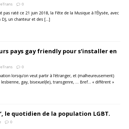
reTrans
0
 pas raté ce 21 juin 2018, la Fête de la Musique à l’Élysée, avec
 DJ, un chanteur et des
[…]
urs pays gay friendly pour s’installer en
reTrans
0
nation lorsqu’on veut partir à l’étranger, et (malheureusement)
 lesbienne, gay, bisexuel(le), transgenre, … Bref… « différent »
, le quotidien de la population LGBT.
e
0