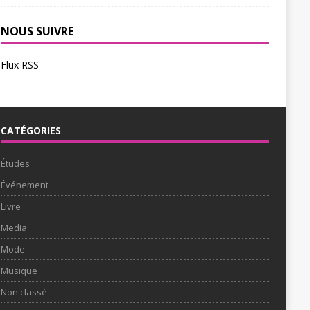
NOUS SUIVRE
Flux RSS
CATÉGORIES
Études
Événement
Livre
Media
Mode
Musique
Non classé