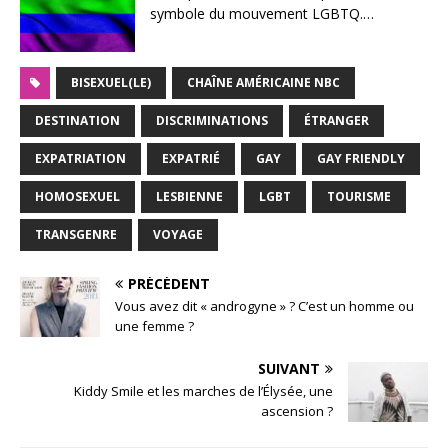
symbole du mouvement LGBTQ.…
BISEXUEL(LE)
CHAÎNE AMÉRICAINE NBC
DESTINATION
DISCRIMINATIONS
ÉTRANGER
EXPATRIATION
EXPATRIÉ
GAY
GAY FRIENDLY
HOMOSEXUEL
LESBIENNE
LGBT
TOURISME
TRANSGENRE
VOYAGE
PRÉCÉDENT
Vous avez dit « androgyne » ? C’est un homme ou
une femme ?
SUIVANT
Kiddy Smile et les marches de l’Élysée, une
ascension ?