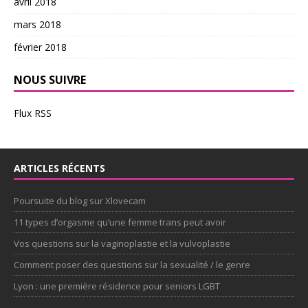
avril 2018
mars 2018
février 2018
NOUS SUIVRE
Flux RSS
ARTICLES RÉCENTS
Poursuite du blog sur Xlovecam
11 types d’orgasme qu’une femme trans peut avoir
Vos questions sur la vaginoplastie et la vulvoplastie
Comment poser des questions sur la sexualité / le genre
Lyon : une première résidence pour seniors LGBT