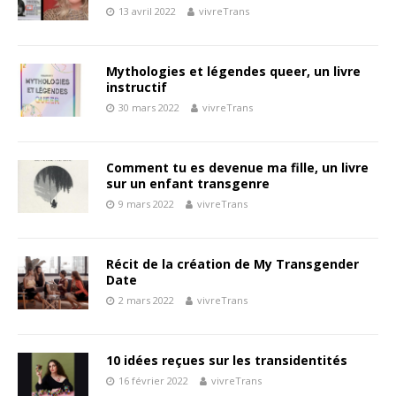
13 avril 2022
vivreTrans
Mythologies et légendes queer, un livre
instructif
30 mars 2022
vivreTrans
Comment tu es devenue ma fille, un livre
sur un enfant transgenre
9 mars 2022
vivreTrans
Récit de la création de My Transgender
Date
2 mars 2022
vivreTrans
10 idées reçues sur les transidentités
16 février 2022
vivreTrans