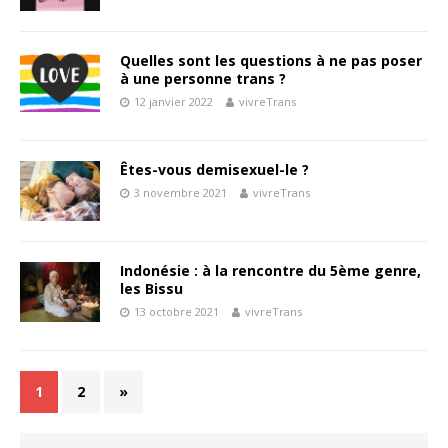
Quelles sont les questions à ne pas poser
à une personne trans ?
12 janvier 2022
vivreTrans
Êtes-vous demisexuel-le ?
3 novembre 2021
vivreTrans
Indonésie : à la rencontre du 5ème genre,
les Bissu
13 octobre 2021
vivreTrans
1
2
»