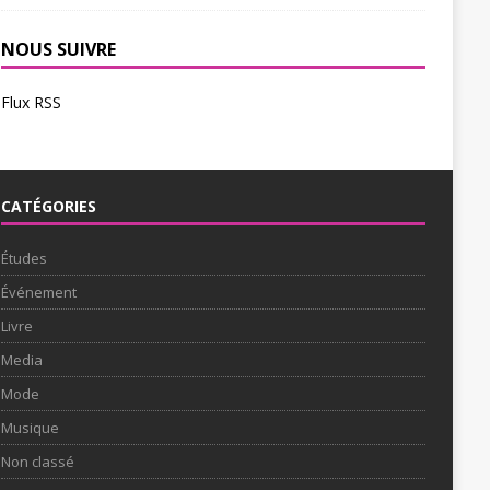
NOUS SUIVRE
Flux RSS
CATÉGORIES
Études
Événement
Livre
Media
Mode
Musique
Non classé