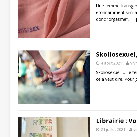
Une femme transgenr
étonnamment similair
donc “orgasme”.
Skoliosexuel,
4 août 2021
viv
Skoliosexuel … Le t
cela veut dire. Pour 
Librairie : V
21 juillet 2021
v