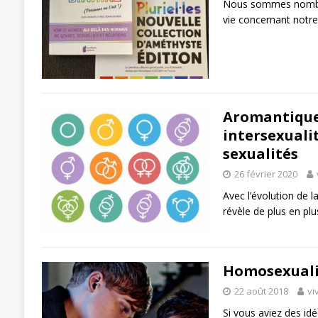
Nous sommes nombreu
vie concernant notre
Aromantique,
intersexuali
sexualités
26 février 2020
Avec l’évolution de l
révèle de plus en pl
Homosexualité
22 août 2018
vi
Si vous aviez des id