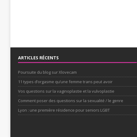
ARTICLES RÉCENTS
Poursuite du blog sur Xlovecam
11 types d’orgasme qu’une femme trans peut avoir
Vos questions sur la vaginoplastie et la vulvoplastie
Comment poser des questions sur la sexualité / le genre
Lyon : une première résidence pour seniors LGBT