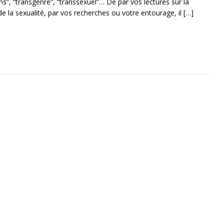
rans”, “transgenre”, “transsexuel”… De par vos lectures sur la
de la sexualité, par vos recherches ou votre entourage, il
[…]