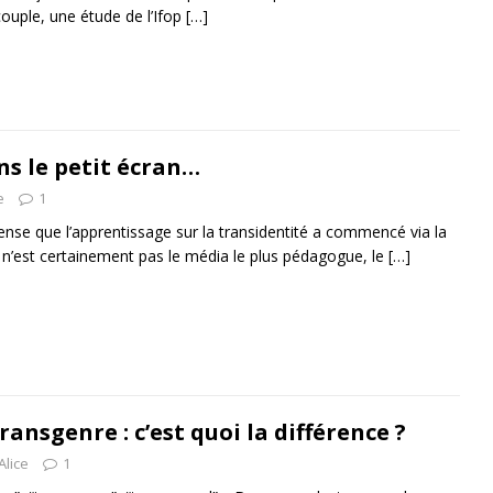
ouple, une étude de l’Ifop
[…]
ns le petit écran…
e
1
nse que l’apprentissage sur la transidentité a commencé via la
e n’est certainement pas le média le plus pédagogue, le
[…]
ransgenre : c’est quoi la différence ?
Alice
1