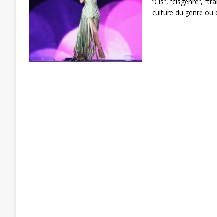
“Cis”, “cisgenre”, “t
culture du genre ou 