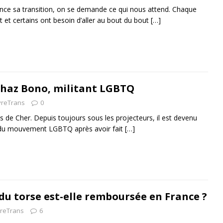
ce sa transition, on se demande ce qui nous attend. Chaque
t et certains ont besoin d’aller au bout du bout
[…]
Chaz Bono, militant LGBTQ
vreTrans
0
s de Cher. Depuis toujours sous les projecteurs, il est devenu
e du mouvement LGBTQ après avoir fait
[…]
 du torse est-elle remboursée en France ?
vreTrans
6