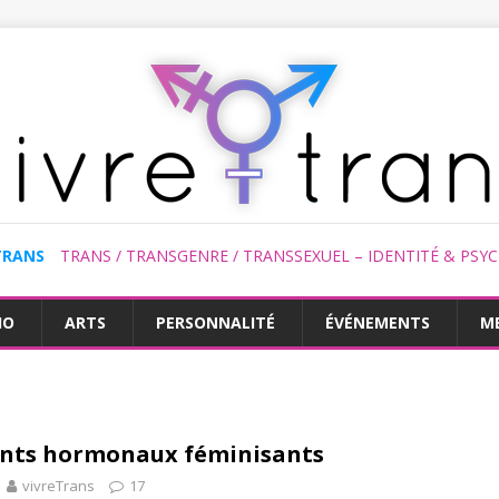
TRANS
TRANS / TRANSGENRE / TRANSSEXUEL – IDENTITÉ & PSY
HO
ARTS
PERSONNALITÉ
ÉVÉNEMENTS
M
ents hormonaux féminisants
vivreTrans
17