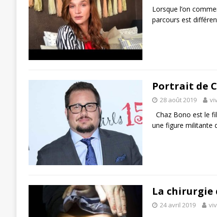
Lorsque l’on commen
parcours est différen
Portrait de 
28 août 2019
vi
Chaz Bono est le fil
une figure militant
La chirurgie
24 avril 2019
vi