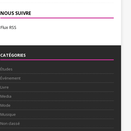
NOUS SUIVRE
Flux RSS
CATÉGORIES
Études
Événement
Livre
Media
Mode
Musique
Non classé