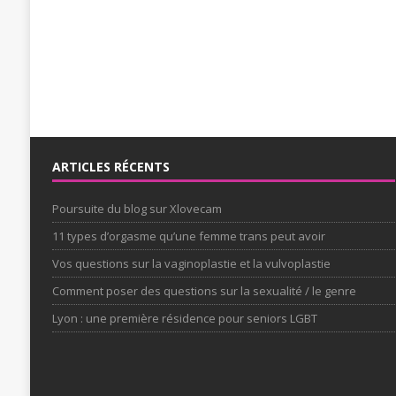
ARTICLES RÉCENTS
Poursuite du blog sur Xlovecam
11 types d’orgasme qu’une femme trans peut avoir
Vos questions sur la vaginoplastie et la vulvoplastie
Comment poser des questions sur la sexualité / le genre
Lyon : une première résidence pour seniors LGBT