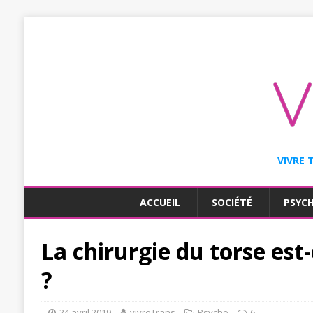
VIVRE 
ACCUEIL
SOCIÉTÉ
PSYC
La chirurgie du torse est
?
24 avril 2019
vivreTrans
Psycho
6