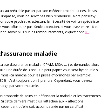
urs au préalable passer par son médecin traitant. Si c’est le cas
tes l’impasse, vous ne serez pas bien remboursé, alors pensez-y.
 votre psychiatre, attestant la nécessité de voir un spécialiste.
ne vous offusquez pas. Seule exception, si vous avez entre 16 et
ur en savoir plus sur les remboursements, cliquez donc
ICI
.
e d’assurance maladie
e caisse d’assurance maladie (CPAM, MSA, … ) et demandez alors
 a une durée de 3 ans). Ce petit papier vous sera hyper utile si
6 mois (ça marche pour les prises d’hormones par exemple).
 80%, c’est toujours bon à prendre. Cependant, vous devrez
charge par votre mutuelle.
 un protocole de soins en définissant la maladie et les traitements
 Si cette dernière n’est plus rattachée aux « affections
a cependant qu’elle soit accompagnée par un certificat