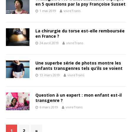
en 5 questions par la psy Françoise Susset
1 mai 2019
vivreTrans
La chirurgie du torse est-elle remboursée
en France ?
24 avril 2019
vivreTrans
Une superbe série de photos montre les
enfants transgenres tels qu’ils se voient
13 mars 2019
vivreTrans
Question à un expert : mon enfant est-il
transgenre ?
6 mars 2019
vivreTrans
1
2
»