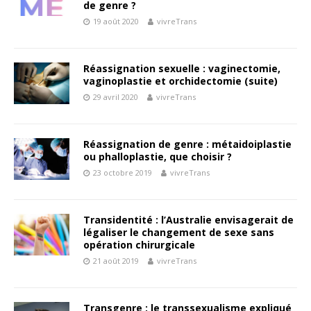
de genre ?
19 août 2020
vivreTrans
Réassignation sexuelle : vaginectomie,
vaginoplastie et orchidectomie (suite)
29 avril 2020
vivreTrans
Réassignation de genre : métaidoiplastie
ou phalloplastie, que choisir ?
23 octobre 2019
vivreTrans
Transidentité : l’Australie envisagerait de
légaliser le changement de sexe sans
opération chirurgicale
21 août 2019
vivreTrans
Transgenre : le transsexualisme expliqué