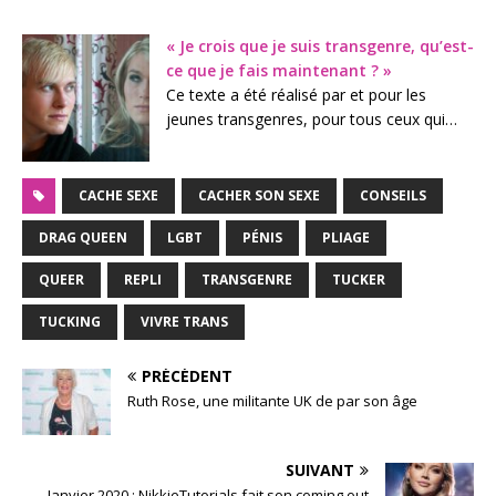
« Je crois que je suis transgenre, qu’est-
ce que je fais maintenant ? »
Ce texte a été réalisé par et pour les
jeunes transgenres, pour tous ceux qui…
CACHE SEXE
CACHER SON SEXE
CONSEILS
DRAG QUEEN
LGBT
PÉNIS
PLIAGE
QUEER
REPLI
TRANSGENRE
TUCKER
TUCKING
VIVRE TRANS
PRÉCÉDENT
Ruth Rose, une militante UK de par son âge
SUIVANT
Janvier 2020 : NikkieTutorials fait son coming out