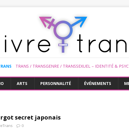
TRANS
TRANS / TRANSGENRE / TRANSSEXUEL – IDENTITÉ & PSY
HO
ARTS
PERSONNALITÉ
ÉVÉNEMENTS
M
argot secret japonais
reTrans
0