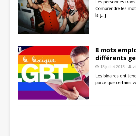
Les personnes transg
Comprendre les mots 
la
[…]
8 mots emplo
différents g
18 juillet 2018
v
Les binaires ont ten
parce que certains v