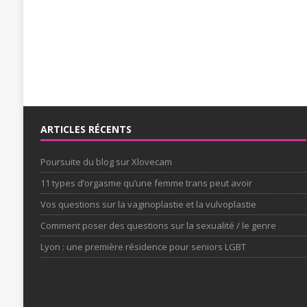
ARTICLES RÉCENTS
Poursuite du blog sur Xlovecam
11 types d’orgasme qu’une femme trans peut avoir
Vos questions sur la vaginoplastie et la vulvoplastie
Comment poser des questions sur la sexualité / le genre
Lyon : une première résidence pour seniors LGBT