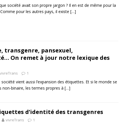
ue société avait son propre jargon ? Il en est de même pour la
omme pour les autres pays, il existe
[…]
 transgenre, pansexuel,
té… On remet à jour notre lexique des
vivreTrans
1
a société vient aussi l’expansion des étiquettes. Et si le monde se
us non-binaire, les termes propres à
[…]
iquettes d’identité des transgenres
vivreTrans
1