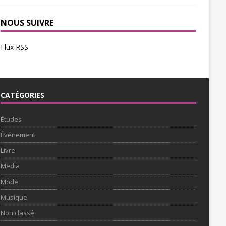
NOUS SUIVRE
Flux RSS
CATÉGORIES
Études
Événement
Livre
Media
Mode
Musique
Non classé