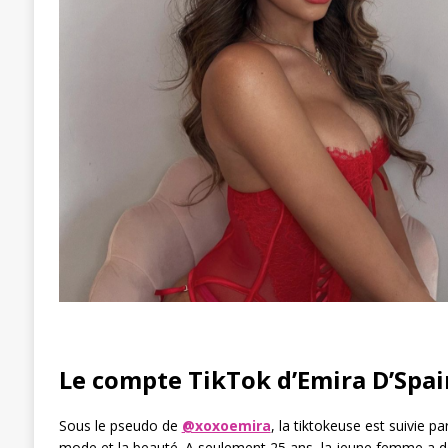
Le compte TikTok d’Emira D’Spai
Sous le pseudo de
@xoxoemira
, la tiktokeuse est suivie p
mode et la beauté. A seulement 25 ans, la jeune femme a dé