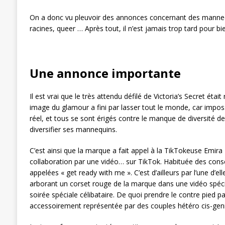
On a donc vu pleuvoir des annonces concernant des mannequ
racines, queer … Après tout, il n’est jamais trop tard pour bie
Une annonce importante
Il est vrai que le très attendu défilé de Victoria’s Secret ét
image du glamour a fini par lasser tout le monde, car impos
réel, et tous se sont érigés contre le manque de diversité d
diversifier ses mannequins.
C’est ainsi que la marque a fait appel à la TikTokeuse Emira 
collaboration par une vidéo… sur TikTok. Habituée des cons
appelées « get ready with me ». C’est d’ailleurs par l’une d’el
arborant un corset rouge de la marque dans une vidéo spécia
soirée spéciale célibataire. De quoi prendre le contre pied 
accessoirement représentée par des couples hétéro cis-genr