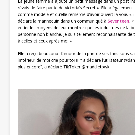
La jeune femme a ajouté un petit message dans un post Inst
rêvais de faire partie de Victoria’s Secret ». Elle a également 
comme modèle et qu’elle remercie d’avoir ouvert la voie. « T
déclaré la mannequin dans un communiqué à
Seventeen
.
« 
entier les moyens de leur montrer que les industries de la b
personne non blanche. Je suis tellement reconnaissante de trav
à celles et ceux après moi ».
Elle a reçu beaucoup d’amour de la part de ses fans sous sa vi
l’intérieur de moi crie pour toi !!!!!” a déclaré l’utilisateur @
plus encore”, a déclaré TikToker @maddietpwk.