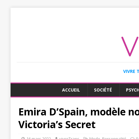
VIVRE 
ACCUEIL
SOCIÉTÉ
PSYC
Emira D’Spain, modèle no
Victoria’s Secret
16 mars 2022
vivreTrans
Mode
,
Personnalité
0