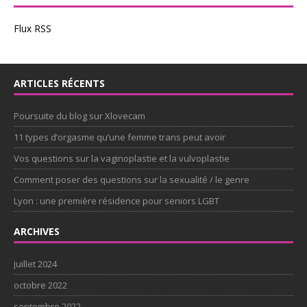
Flux RSS
ARTICLES RÉCENTS
Poursuite du blog sur Xlovecam
11 types d’orgasme qu’une femme trans peut avoir
Vos questions sur la vaginoplastie et la vulvoplastie
Comment poser des questions sur la sexualité / le genre
Lyon : une première résidence pour seniors LGBT
ARCHIVES
juillet 2024
octobre 2022
septembre 2022