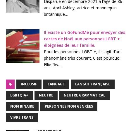
Disparue en décembre 2021 à l’âge de 86
ans, April Ashley, actrice et mannequin
britannique…
Il existe un GoFundMe pour envoyer des
cartes de Noël aux personnes LGBT +
éloignées de leur famille.
Pour les personnes LGBT +, il s'agit d'un
phénomène très courant. C'est pourquoi
Ellie Rw…
INCLUSIF
LANGAGE
LANGUE FRANÇAISE
LGBTQIA+
NEUTRE
NEUTRE GRAMMATICAL
NON BINAIRE
PERSONNES NON GENRÉES
VIVRE TRANS